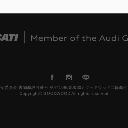
安委員会 古物商許可番号 第441060000307 グッドウッド二輪商
Copyright© GOODWOOD All rights reserved