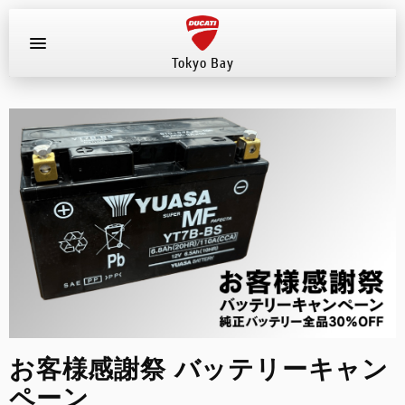
Tokyo Bay
お知らせ
新車
店舗へ電話する
047-307-1098
中古車
試乗車
イベント
お客様感謝祭 バッテリーキャン
店舗案内
ペーン